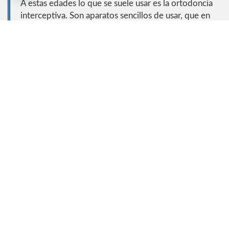
A estas edades lo que se suele usar es la ortodoncia
interceptiva. Son aparatos sencillos de usar, que en
poco tiempo y con un pronóstico favorable nos
ahorrarán tratamientos en el adulto más costosos,
complejos y largos (cirugías, exodoncias, etc). Con
estos aparatos podemos ensanchar un paladar, hacer
crecer o avanzar una mandíbula pequeña o mal
posicionada, etc.
¿QUÉ PROBLEMAS PODEMOS
ENCONTRAR A PARTIR DE LOS
12 AÑOS?
A esta edad ya tendremos prácticamente todos los
dientes definitivos.
Si el problema es esqueletal, deberemos aprovechar al