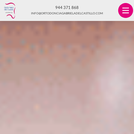
944 371 868
INFO@ORTODONCIAGABRIELADELCASTILLO.COM